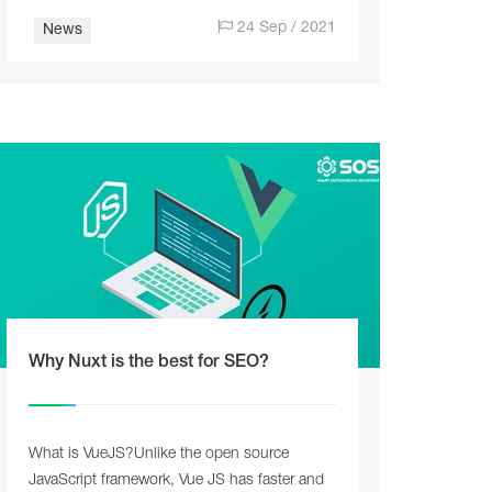
24 Sep / 2021
News
Why Nuxt is the best for SEO?
What is VueJS?Unlike the open source
JavaScript framework, Vue JS has faster and