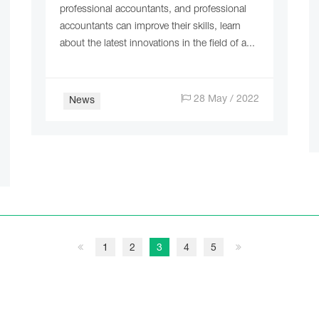
professional accountants, and professional
accountants can improve their skills, learn
about the latest innovations in the field of a...
28 May / 2022
News
1
2
3
4
5