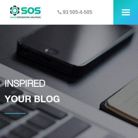
93 505-4-505
tog
me
INSPIRED
YOUR BLOG