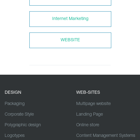
Internet Marketing
WEBSITE
DESIGN
WEB-SITES
Packaging
Multipage website
Corporate Style
Landing Page
Polygraphic design
Online store
Logotypes
Content Management Systems