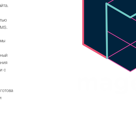
йта.
стью
CMS.
рмы
ьный
ания
и с
готова
и