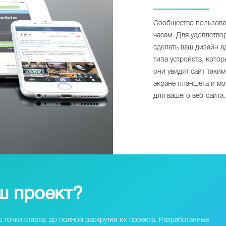
Сообщество пользоват
часам. Для удовлетво
сделать ваш дизайн а
типа устройств, кото
они увидят сайт таки
экране планшета и мо
для вашего веб-сайта.
ш проект?
 точки старта, до полной раскрутки их проекта. Разработанные