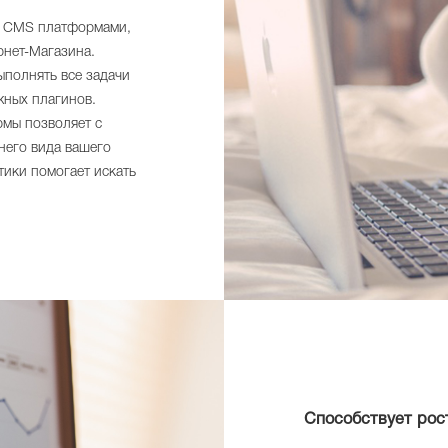
 с CMS платформами,
рнет-Магазина.
ыполнять все задачи
жных плагинов.
рмы позволяет с
него вида вашего
тики помогает искать
Способствует рос