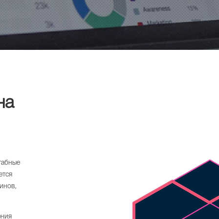
на
табные
ется
инов,
.
ения