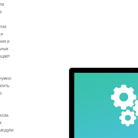
ля
в
том
 и
ния и
ьных
ощает
 нужно
атить
е
есом.
м
 модули