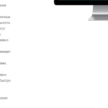
ения
личных
ьность
огут
у
важно
рживает
ами,
ивно
 быстро
торые