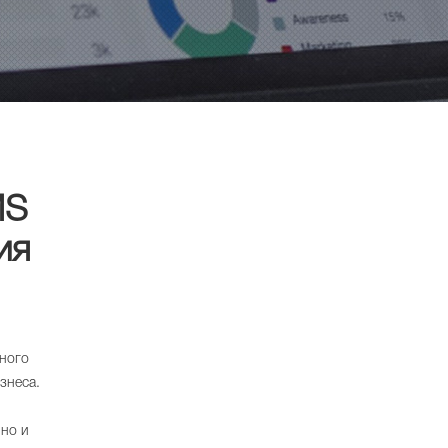
MS
ия
ного
знеса.
 но и