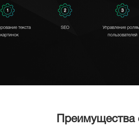
1
2
3
рование текста
SEO
Управление роля
 картинок
пользователей
Преимущества 