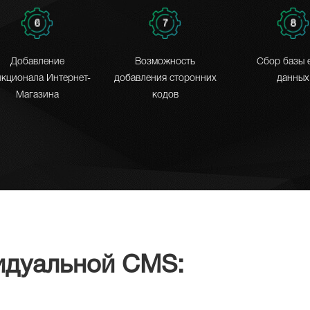
6
7
8
Добавление
Возможность
Сбор базы e
кционала Интернет-
добавления сторонних
данных
Магазина
кодов
идуальной CMS: