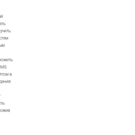
ый
ать
учить
стем
ным
ложить
 CMS
йтом в
дения
т
сть
ложив