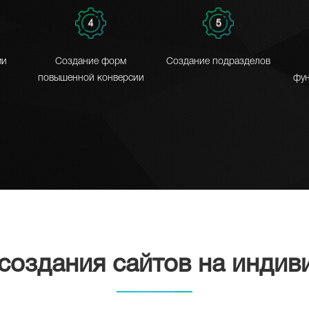
4
5
ми
Создание форм
Создание подразделов
повышенной конверсии
фун
создания сайтов на индив