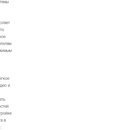
стемы
оляет
то
ное
ателям
ржимым
егкое
део и
ать
остей
тройке
а в
: