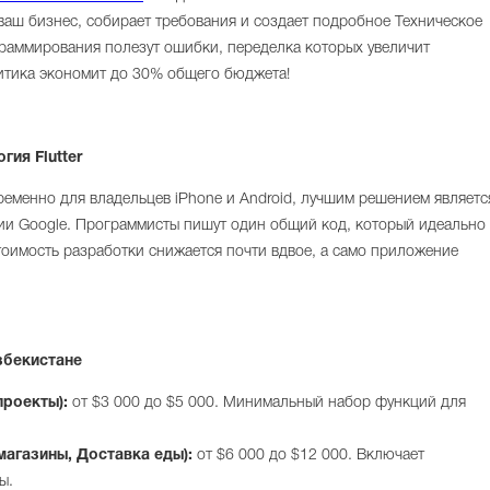
ваш бизнес, собирает требования и создает подробное Техническое
ограммирования полезут ошибки, переделка которых увеличит
литика экономит до 30% общего бюджета!
ия Flutter
еменно для владельцев iPhone и Android, лучшим решением являетс
ии Google. Программисты пишут один общий код, который идеально
тоимость разработки снижается почти вдвое, а само приложение
збекистане
роекты):
от $3 000 до $5 000. Минимальный набор функций для
агазины, Доставка еды):
от $6 000 до $12 000. Включает
ы.