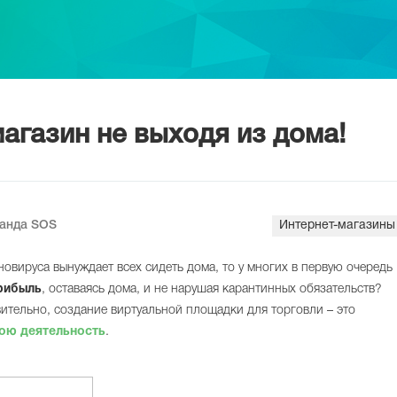
агазин не выходя из дома!
манда SOS
Интернет-магазины
овируса вынуждает всех сидеть дома, то у многих в первую очередь
рибыль
, оставаясь дома, и не нарушая карантинных обязательств?
вительно, создание виртуальной площадки для торговли – это
вою деятельность
.