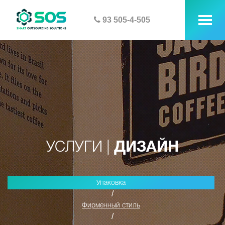
93 505-4-505
tog
me
УСЛУГИ |
ДИЗАЙН
Упаковка
/
Фирменный стиль
/