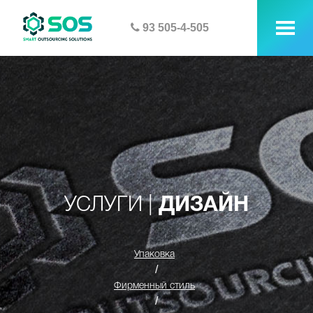
93 505-4-505
tog
me
УСЛУГИ |
ДИЗАЙН
Упаковка
/
Фирменный стиль
/