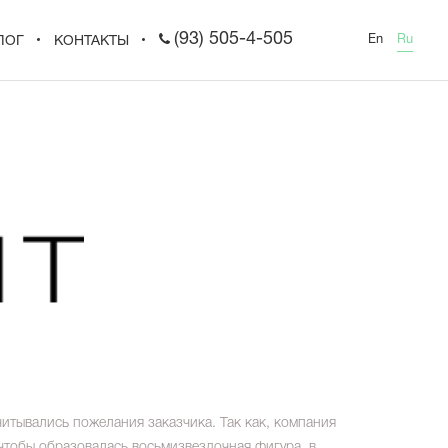
(93) 505-4-505
En
Ru
ЛОГ
КОНТАКТЫ
итывались пожелания заказчика. Так как, компания
 чтобы образовалась восьмизвездочная фигура, в