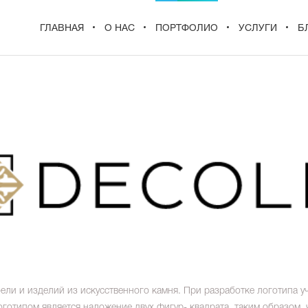
ГЛАВНАЯ
О НАС
ПОРТФОЛИО
УСЛУГИ
Б
ли и изделий из искусственного камня. При разработке логотипа уч
готипом является наложение двух фигур- квадрата, таким образом,